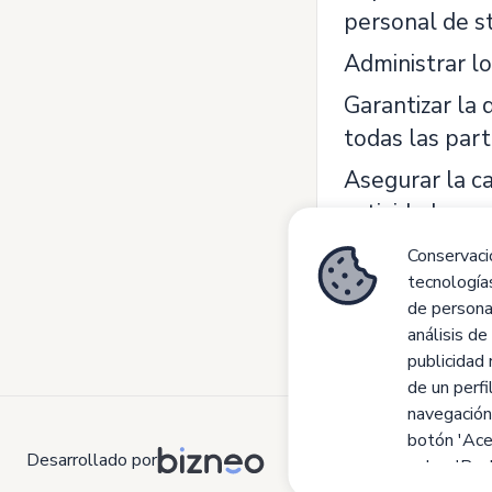
personal de st
Administrar lo
Garantizar la 
todas las par
Asegurar la ca
actividades as
Conservació
tecnologías
de personal
análisis de
publicidad 
de un perfi
navegación
botón 'Ace
Desarrollado por
sobre 'Rech