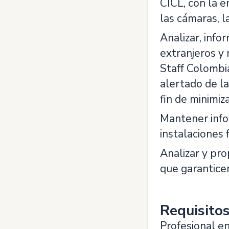
CICL, con la e
las cámaras, l
Analizar, info
extranjeros y 
Staff Colombi
alertado de la
fin de minimiz
Mantener info
instalaciones 
Analizar y pr
que garanticen
Requisito
Profesional en