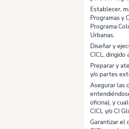
Establecer, m
Programas y Op
Programa Colo
Urbanas.
Diseñar y ejec
CICL, dirigido
Preparar y at
y/o partes ext
Asegurar las c
entendiéndose 
oficina), y cu
CICL y/o CI Glo
Garantizar el 