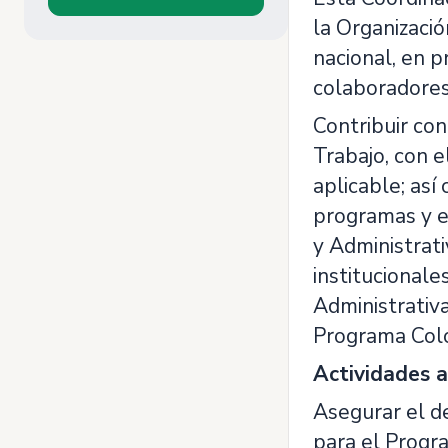
la Organizació
nacional, en p
colaboradores(
Contribuir co
Trabajo, con e
aplicable; as
programas y e
y Administrat
institucionale
Administrativa
Programa Col
Actividades a
Asegurar el de
para el Progr