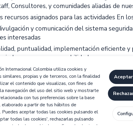
aff, Consultores, y comunidades aliadas de nues
s recursos asignados para las actividades En lo
divulgación y comunicación del sistema segurida
tes interesadas
lidad, puntualidad, implementación eficiente y
ociadas con sus responsabilidades.
n Internacional Colombia utiliza cookies y
 similares, propias y de terceros, con la finalidad
Aceptar
izar el contenido que visualizas, con fines de
 la navegación del uso del sitio web y mostrarte
Rechazar
relacionada con tus preferencias sobre la base
l elaborado a partir de tus hábitos de
. Puedes aceptar todas las cookies pulsando el
Config
ptar todas las cookies', rechazarlas pulsando
Aviso legal
Pol
azar todas las cookies' o configurarlas haciendo