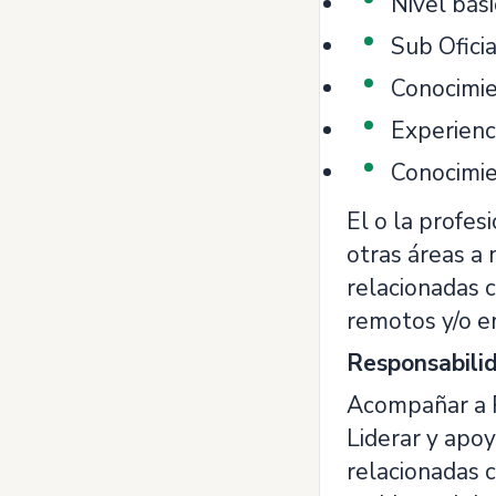
Nivel bási
Sub Oficia
Conocimie
Experienci
Conocimie
El o la profes
otras áreas a 
relacionadas 
remotos y/o en
Responsabilid
Acompañar a R
Liderar y apoy
relacionadas 